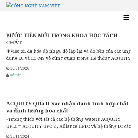
BƯỚC TIẾN MỚI TRONG KHOA HỌC TÁCH
CHẤT
🎯Việc tối đa hóa độ nhạy, độ lặp lại và độ bền của các ứng
dụng LC và LC-MS vô cùng quan trọng. Hệ thống ACQUITY
Premier là bước tiến tiếp theo trong dòng Hệ thống LC
16/01/2026
hiệu năng cao, bao gồm các hệ thống ACQUITY UPLC H-
admin
Class PLUS và ACQUITY UPLC I-Class PLUS. Cùng…
ACQUITY QDa II xác nhận danh tính hợp chất
và định lượng hóa chất
-Tương thích với tất cả các hệ thống Waters ACQUITY
UPLC™ ACQUITY UPC 2 , Alliance HPLC và hệ thống LC các
đầu dò Waters hiện tại bao gồm ACQUITY UPLC PDA, TUV
15/11/2024