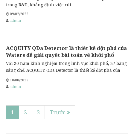
trong R&D, khẳng định việc rút…
09/02/2023
admin
ACQUITY QDa Detector là thiết kế đột phá của
Waters để giải quyết bài toán về khối phổ
Với 30 năm kinh nghiệm trong lĩnh vực khối phổ, 37 bằng
sáng chế. ACQUITY QDa Detector là thiết kế đột phá của
Waters để giải quyết bài toán về khối phổ: kích thước nhỏ,
10/08/2022
sử dụng đơn giản, tiện lợi, tiết kiệm chi phí, hiệu suất và
admin
tăng độ nhạy. QDa – máy đầu…
1
2
3
Trước