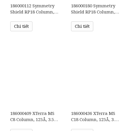
186000112 Symmetry
186000180 Symmetry
Shield RP18 Column,
Shield RP18 Column,
100Å, 5 µm, 4.6 mm X
100Å, 3.5 µm, 4.6 mm X
250 mm, 1/pk
150 mm, 1/pk
Chi tiết
Chi tiết
186000409 XTerra MS
186000436 XTerra MS
C8 Column, 125Å, 3.5
C18 Column, 125Å, 3.5
µm, 2.1 mm X 150 mm,
µm, 4.6 mm X 100 mm,