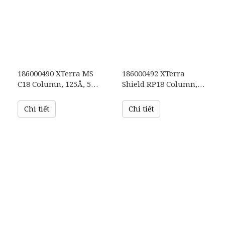
186000490 XTerra MS
186000492 XTerra
C18 Column, 125Å, 5
Shield RP18 Column,
µm, 4.6 mm X 150 mm,
125Å, 5 µm, 4.6 mm X
1/pk
150 mm, 1/pk
Chi tiết
Chi tiết