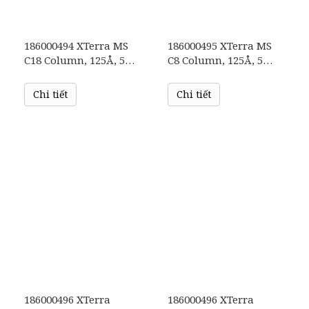
186000494 XTerra MS
186000495 XTerra MS
C18 Column, 125Å, 5
C8 Column, 125Å, 5
µm, 4.6 mm X 250 mm,
µm, 4.6 mm X 250 mm,
1/pk
1/pk
Chi tiết
Chi tiết
186000496 XTerra
186000496 XTerra