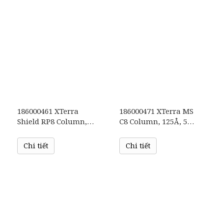
186000461 XTerra
186000471 XTerra MS
Shield RP8 Column,
C8 Column, 125Å, 5
125Å, 5 µm, 2.1 mm X
µm, 3 mm X 150 mm,
250 mm, 1/pk
1/pk
Chi tiết
Chi tiết