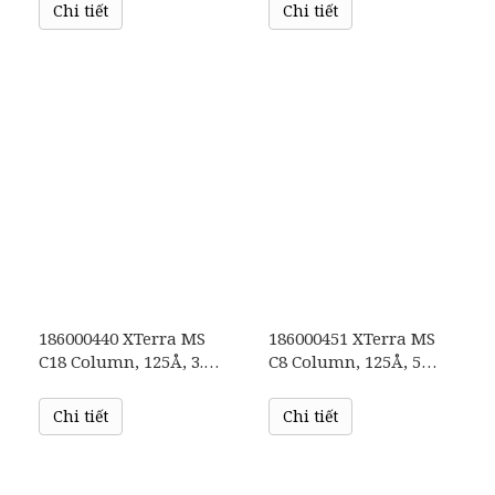
1/pk
1/pk
Chi tiết
Chi tiết
186000440 XTerra MS
186000451 XTerra MS
C18 Column, 125Å, 3.5
C8 Column, 125Å, 5
µm, 4.6 mm X 150 mm,
µm, 2.1 mm X 100 mm,
1/pk
1/pk
Chi tiết
Chi tiết